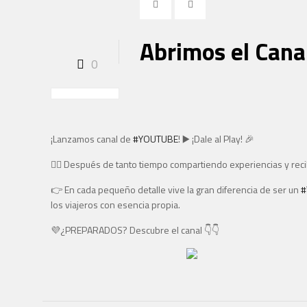
Abrimos el Cana
0
¡Lanzamos canal de
#
YOUTUBE
!
▶️
¡Dale al Play!
🎉
🙋‍♀️
Después de tanto tiempo compartiendo experiencias y reci
👉
En cada pequeño detalle vive la gran diferencia de ser un
#
los viajeros con esencia propia.
💜
¿PREPARADOS? Descubre el canal
👇
👇