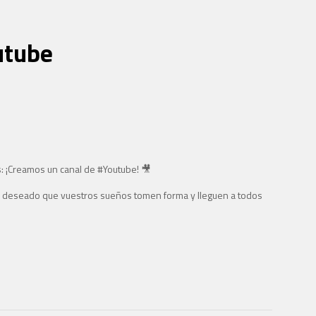
utube
: ¡Creamos un canal de #Youtube!
🎥
s deseado que vuestros sueños tomen forma y lleguen a todos