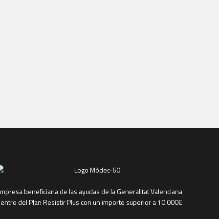
mpresa beneficiaria de las ayudas de la Generalitat Valenciana
entro del Plan Resistir Plus con un importe superior a 10.000€