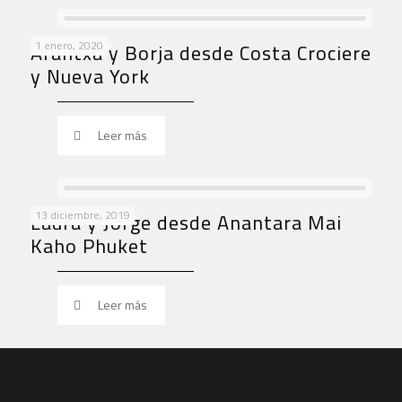
1 enero, 2020
Arantxa y Borja desde Costa Crociere
y Nueva York
Leer más
13 diciembre, 2019
Laura y Jorge desde Anantara Mai
Kaho Phuket
Leer más