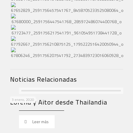
Noticias Relacionadas
3 enero, 2020
Lorena y Aitor desde Thailandia
Leer más