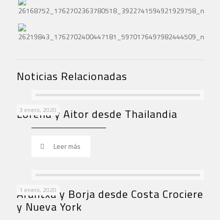
Noticias Relacionadas
3 enero, 2020
Lorena y Aitor desde Thailandia
Leer más
1 enero, 2020
Arantxa y Borja desde Costa Crociere
y Nueva York