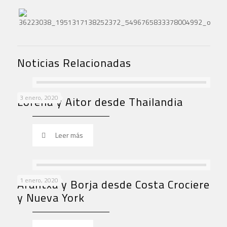
Noticias Relacionadas
3 enero, 2020
Lorena y Aitor desde Thailandia
Leer más
1 enero, 2020
Arantxa y Borja desde Costa Crociere
y Nueva York